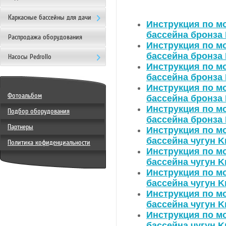
Каркасные бассейны для дачи
Инструкция по мо
бассейна бронза 
Распродажа оборудования
Инструкция по мо
бассейна бронза 
Насосы Pedrollo
Инструкция по мо
бассейна бронза 
Инструкция по мо
Фотоальбом
бассейна бронза 
Инструкция по мо
Подбор оборудования
бассейна бронза 
Партнеры
Инструкция по мо
бассейна чугун K
Политика кофиденциальности
Инструкция по мо
бассейна чугун K
Инструкция по мо
бассейна чугун K
Инструкция по мо
бассейна чугун K
Инструкция по мо
бассейна чугун K