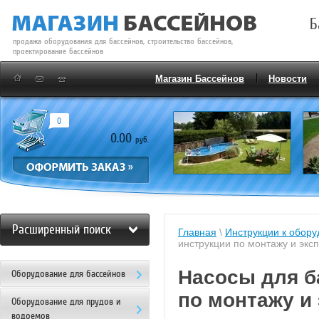
Б
продажа оборудования для бассейнов, строительство бассейнов,
проектирование бассейнов
Магазин Бассейнов
Новости
0
0.00
руб.
Расширенный поиск
Главная
\
Инструкции к обор
инструкции по монтажу и экс
Насосы для б
Оборудование для бассейнов
по монтажу и
Оборудование для прудов и
водоемов