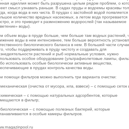
нная идиллия может быть разрушена целым рядом проблем, о кот
еет смысл узнавать раньше. В садах пруды и водоемы красивы тол
гда, когда вода в них чиста. В прудах с застойной водой появляется
льшое количество вредных насекомых, а летом вода прогревается
стро, и это приводит к размножению водорослей (так называемое
ветение» воды).
м объем воды в пруде больше, чем больше там водных растений, 
ижение воды в нем интенсивнее, тем больше вероятность установ
тественного биологического баланса в нем. В большей части случа
го, чтобы поддерживать в пруду чистоту и создавать для
знедеятельности растений и рыб нормальные условия, нужно
пользовать особое оборудование (ультрафиолетовые лампы, филь
бо использовать особые биологически активные вещества,
еспечивающие в прудах контроль качества воды.
и помощи фильтров можно выполнить три варианта очистки:
 механическая (очистка от мусора, ила, взвеси) – с помощью сеток и
 химическая – с помощью натуральных адсорбентов, которые
мещаются в фильтр;
 биологическая – с помощью полезных бактерий, которые
танавливаются в особые камеры фильтров.
w.magazinpool.ru