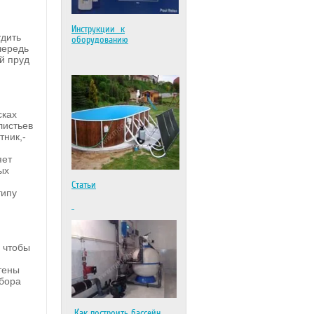
Инструкции к
удить
оборудованию
чередь
й пруд
сках
листьев
тник,-
яет
ых
Статьи
типу
 чтобы
тены
сбора
Как построить бассейн