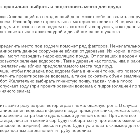
к правильно выбрать и подготовить место для пруда
ждый желающий на сегодняшний день может себе позволить соор
доем. Разнообразие строительных материалов велико. В первую о
ределите, какого типа водоем вы хотели бы соорудить, и как данны
дет сочетаться с архитектурой и дизайном вашего участка.
ределить место под водоем поможет ряд факторов. Нежелательно
анировать данное сооружение вблизи от деревьев. Их корни, в пои
ды, могут повредить гидроизоляцию пруда. От попавших в водоем 
зовьются зеленые водоросли. Такие деревья как тополь, ива и раки
 желательны вблизи предполагаемого места под пруд.
чше, чтобы площадка под водоем была в нижней точке, что позвол
легчить проектирование водоема, а также сократить объем землян
бот. Желательно выбирать глинистую почву, так как глина плохо
опускает воду (при проектировании водоема с гидроизоляцией по 
иняного замка).
итывайте розу ветров, ветер играет немаловажную роль. В случае
анирования водоема в форме в виде прямоугольника, желательно,
правление ветра было вдоль самой длинной стены. При этом все
стицы, листья и мелкий сор будут собираться у противоположной с
еньшей по ширине), здесь и нужно будет установить скиммер для 
верхностных загрязнений и трубу перелива.