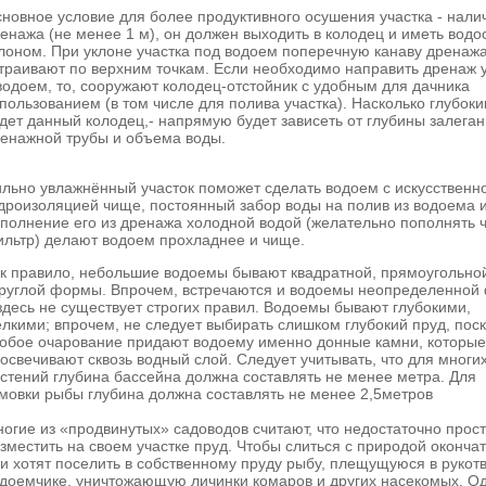
новное условие для более продуктивного осушения участка - нали
енажа (не менее 1 м), он должен выходить в колодец и иметь водо
лоном. При уклоне участка под водоем поперечную канаву дренаж
траивают по верхним точкам. Если необходимо направить дренаж 
водоем, то, сооружают колодец-отстойник с удобным для дачника
пользованием (в том числе для полива участка). Насколько глубок
дет данный колодец,- напрямую будет зависеть от глубины залега
енажной трубы и объема воды.
льно увлажнённый участок поможет сделать водоем с искусственн
дроизоляцией чище, постоянный забор воды на полив из водоема 
полнение его из дренажа холодной водой (желательно пополнять 
льтр) делают водоем прохладнее и чище.
к правило, небольшие водоемы бывают квадратной, прямоугольно
руглой формы. Впрочем, встречаются и водоемы неопределенно
здесь не существует строгих правил. Водоемы бывают глубокими,
лкими; впрочем, не следует выбирать слишком глубокий пруд, пос
обое очарование придают водоему именно донные камни, которые
освечивают сквозь водный слой. Следует учитывать, что для многи
стений глубина бассейна должна составлять не менее метра. Для
мовки рыбы глубина должна составлять не менее 2,5метров
огие из «продвинутых» садоводов считают, что недостаточно прос
зместить на своем участке пруд. Чтобы слиться с природой оконча
и хотят поселить в собственному пруду рыбу, плещущуюся в рукот
доемчике, уничтожающую личинки комаров и других насекомых. О