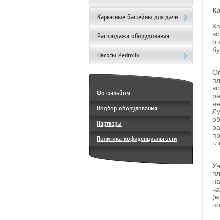
Ка
Каркасные бассейны для дачи
Ка
во
Распродажа оборудования
оп
бу
Насосы Pedrollo
Оп
пл
во
Фотоальбом
ра
не
Подбор оборудования
Лу
об
Партнеры
ра
пр
Политика кофиденциальности
гл
Уч
пл
на
ча
(м
по