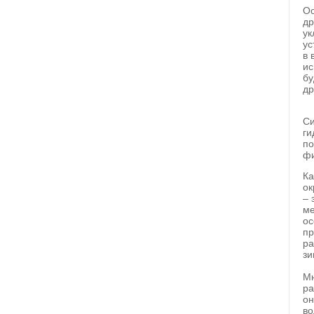
Ос
др
ук
ус
в 
ис
бу
др
Си
ги
по
фи
Ка
ок
– 
ме
ос
пр
ра
зи
Мн
ра
он
во