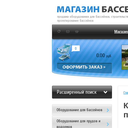
продажа оборудования для бассейнов, строительств
проектирование бассейнов
Магази
0
0.00
руб.
Расширенный поиск
Гл
К
Оборудование для бассейнов
п
Оборудование для прудов и
водоемов