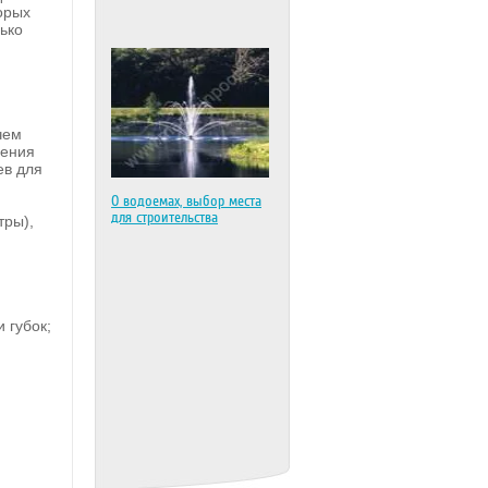
орых
ько
чем
ления
ев для
О
водоемах, выбор места
для строительства
тры),
 губок;