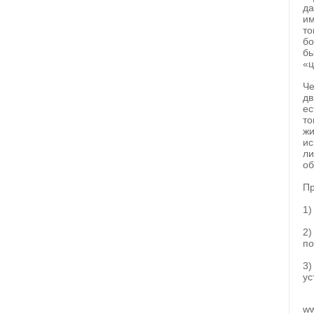
да
им
то
бо
бы
«ц
Че
дв
ес
то
жи
ис
ли
об
Пр
1)
2)
по
3)
ус
ww