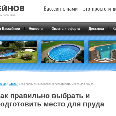
Бассейн с нами - это просто и д
о бассейнов,
н Бассейнов
Новости
Оплата и оферта
Доставка
К
авная
\
Статьи
\ Как правильно выбрать и подготовить место для пруда
ак правильно выбрать и
одготовить место для пруда