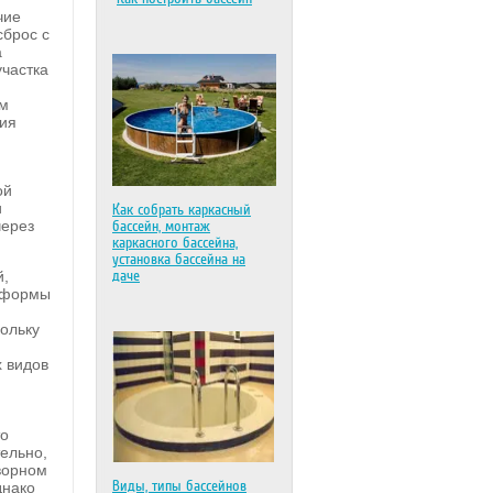
чие
сброс с
а
участка
им
ния
ой
и
Как собрать каркасный
через
бассейн, монтаж
каркасного бассейна,
установка бассейна на
й,
даче
й формы
кольку
х видов
то
тельно,
ворном
Виды, типы бассейнов
днако