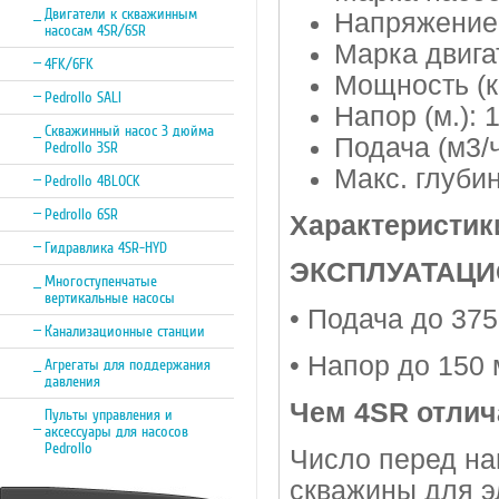
Двигатели к скважинным
Напряжение:
насосам 4SR/6SR
Марка двигат
4FK/6FK
Мощность (кВ
Pedrollo SALI
Напор (м.): 
Скважинный насос 3 дюйма
Подача (м3/ч
Pedrollo 3SR
Макс. глуби
Pedrollo 4BLOCK
Pedrollo 6SR
Характеристик
Гидравлика 4SR-HYD
ЭКСПЛУАТАЦИ
Многоступенчатые
вертикальные насосы
• Подача до 375 
Канализационные станции
• Напор до 150 
Агрегаты для поддержания
давления
Чем 4SR отлич
Пульты управления и
аксессуары для насосов
Pedrollo
Число перед на
скважины для э