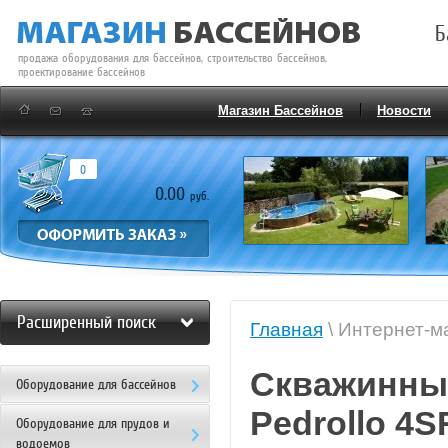
Б
продажа оборудования для бассейнов, строительство бассейнов,
проектирование бассейнов
Магазин Бассейнов
Новости
0
0.00
руб.
Расширенный поиск
Главная
\ Интернет-м
Скважинный
Оборудование для бассейнов
Pedrollo 4S
Оборудование для прудов и
водоемов