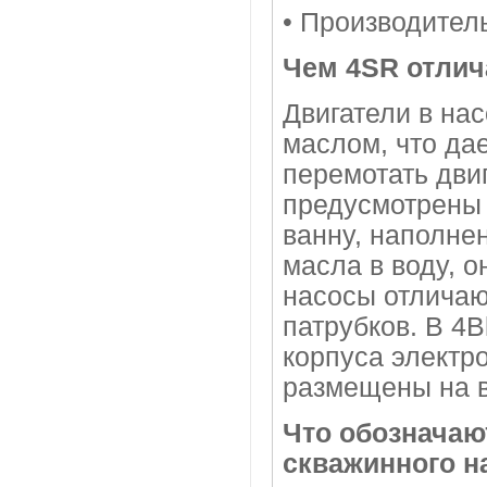
• Производител
Чем 4SR отлича
Двигатели в нас
маслом, что дае
перемотать дви
предусмотрены
ванну, наполне
масла в воду, о
насосы отлича
патрубков. В 4
корпуса электро
размещены на в
Что обозначаю
скважинного на