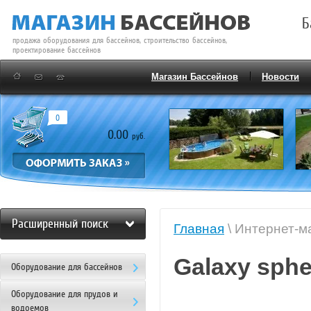
Б
продажа оборудования для бассейнов, строительство бассейнов,
проектирование бассейнов
Магазин Бассейнов
Новости
0
0.00
руб.
Расширенный поиск
Главная
\ Интернет-м
Galaxy sphe
Оборудование для бассейнов
Оборудование для прудов и
водоемов