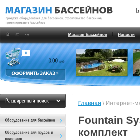
Б
продажа оборудования для бассейнов, строительство бассейнов,
проектирование бассейнов
Магазин Бассейнов
Новости
0
0.00
руб.
Расширенный поиск
Главная
\ Интернет-м
Fountain S
Оборудование для бассейнов
комплект
Оборудование для прудов и
водоемов