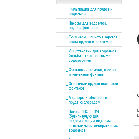
Фильтрация для прудов и
водоемов
Насосы для водоемов,
прудов, фонтанов
Скиммеры - очистка зеркала
воды прудов и водоемов.
УФ установки для водоемов,
борьба с сине-зелеными
водорослями
Фонтанные насадки, изливы
и каменные фонтаны
Освещение прудов водоемов
фонтанов
Аэраторы - обогащение
пруда кислородом
Пленка ПВХ, EPDM
(бутилкаучук) для
гидроизоляции водоема,
готовые чаши декоративных
водоемов