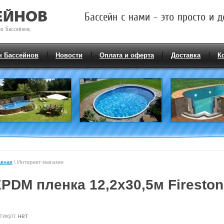
Бассейн с нами - это просто и д
о бассейнов,
н Бассейнов
Новости
Оплата и оферта
Доставка
К
авная
\ Интернет-магазин
PDM пленка 12,2х30,5м Fireston
тикул:
нет