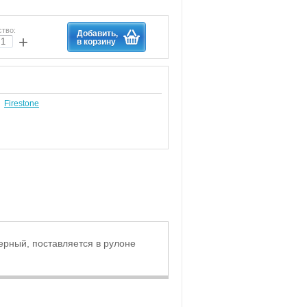
ство:
Добавить,
+
в корзину
Firestone
ерный, поставляется в рулоне