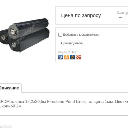
Количе
Цена по запросу
−
Добавить к сравнению
Производитель
поделиться
Описание
EPDM пленка 12,2х30,5м Firestone Pond Liner, толщина 1мм. Цвет ч
шириной 2м.