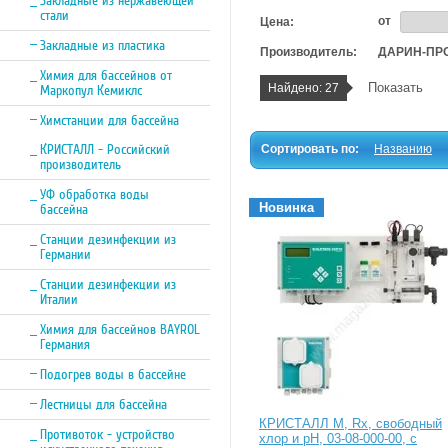
Закладные из нержавеющей
стали
от
Цена:
Закладные из пластика
Производитель:
ДАРИН-ПРО 
Химия для бассейнов от
Показать
Найдено:
27
Маркопул Кемиклс
Химстанции для бассейна
КРИСТАЛЛ - Российский
Сортировать по:
Названию
производитель
УФ обработка воды
Новинка
бассейна
Станции дезинфекции из
Германии
Станции дезинфекции из
Италии
Химия для бассейнов BAYROL
Германия
Подогрев воды в бассейне
Лестницы для бассейна
КРИСТАЛЛ М, Rx, свободный
Противоток - устройство
хлор и pH, 03-08-000-00, с