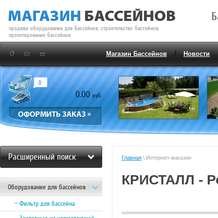
Б
продажа оборудования для бассейнов, строительство бассейнов,
проектирование бассейнов
Магазин Бассейнов
Новости
0
0.00
руб.
Расширенный поиск
Главная
\ Интернет-магазин
КРИСТАЛЛ - Р
Оборудование для бассейнов
Фильтр для бассейна