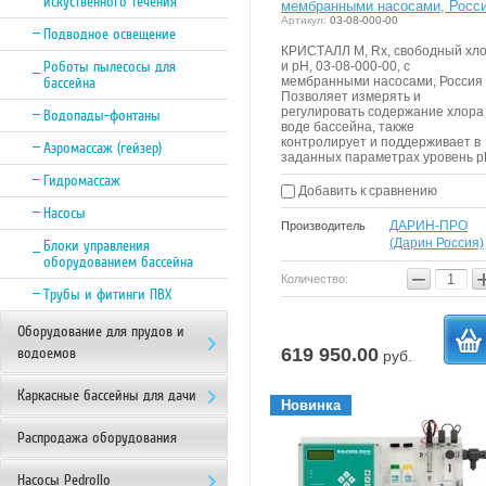
искуственного течения
мембранными насосами, Росс
Артикул:
03-08-000-00
Подводное освещение
КРИСТАЛЛ М, Rx, свободный хл
Роботы пылесосы для
и pH, 03-08-000-00, с
мембранными насосами, Россия 
бассейна
Позволяет измерять и
регулировать содержание хлора
Водопады-фонтаны
воде бассейна, также
контролирует и поддерживает в
Аэромассаж (гейзер)
заданных параметрах уровень р
Гидромассаж
Добавить к сравнению
Насосы
ДАРИН-ПРО
Производитель
(Дарин Россия)
Блоки управления
оборудованием бассейна
−
Количество:
Трубы и фитинги ПВХ
Оборудование для прудов и
619 950.00
водоемов
руб.
в
Каркасные бассейны для дачи
Новинка
Распродажа оборудования
корзи
Насосы Pedrollo